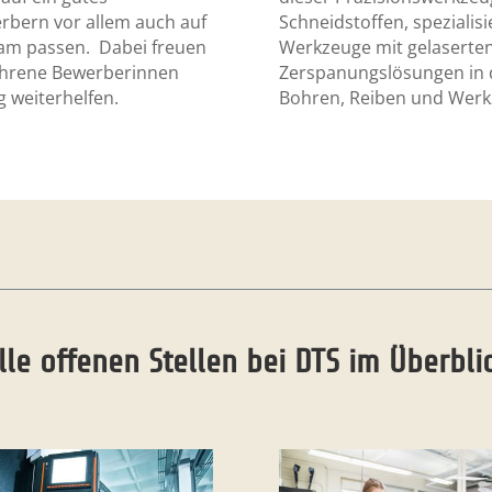
erbern vor allem auch auf
Schneidstoffen, spezialisi
Team passen. Dabei freuen
Werkzeuge mit gelaserten
fahrene Bewerberinnen
Zerspanungslösungen in d
g weiterhelfen.
Bohren, Reiben und Wer
lle offenen Stellen bei DTS im Überbli