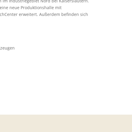
h im Industriegebiet Nord bei Kaiserslautern.
eine neue Produktionshalle mit
hCenter erweitert. Außerdem befinden sich
kzeugen