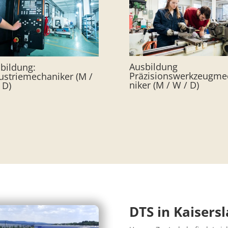
Ausbildung
bildung:
Präzisionswerkzeugme
ustriemechaniker (M /
niker (M / W / D)
 D)
DTS in Kaisers