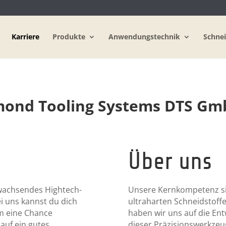
Karriere
Produkte
Anwendungstechnik
Schnei
amond Tooling Systems DTS G
Über uns
k-wachsendes Hightech-
Unsere Kernkompetenz si
 uns kannst du dich
ultraharten Schneidstoffen
em eine Chance
haben wir uns auf die Ent
auf ein gutes
dieser Präzisionswerkzeug