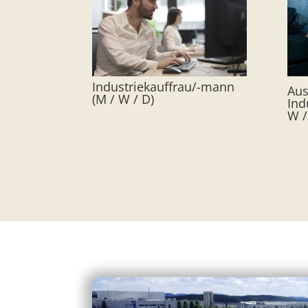
Industriekauffrau/-mann
Aus
(M / W / D)
Ind
W /