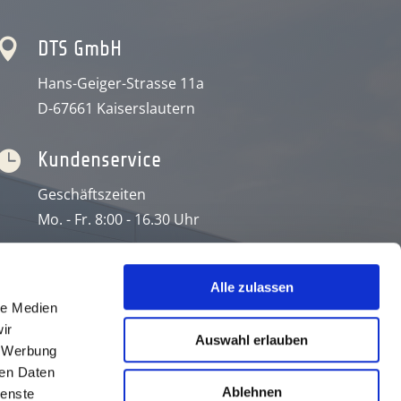

DTS GmbH
Hans-Geiger-Strasse 11a
D-67661 Kaiserslautern

Kundenservice
Geschäftszeiten
Mo. - Fr. 8:00 - 16.30 Uhr

Kontaktdaten
Alle zulassen
T: +49 (0) 6301 32011-0
le Medien
F: +49 (0) 6301 32011-90
ir
Auswahl erlauben
, Werbung
ren Daten
Ablehnen
ienste